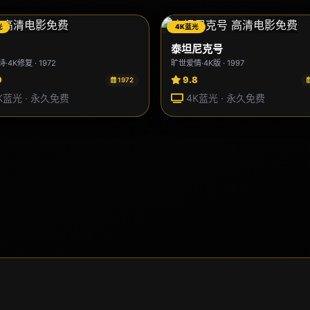
光
4K蓝光
泰坦尼克号
·4K修复 · 1972
旷世爱情·4K版 · 1997
9
9.8
1972
K蓝光 · 永久免费
4K蓝光 · 永久免费