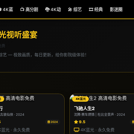
🎬 4K蓝
📺 高分剧
🐉 4K动
🎤 综艺
🎞️ 经典
影迷圈
蓝光视听盛宴
免费
艺 — 极致画质，每日更新，给你影院级体验！
光
4K蓝光
行
飞驰人生2
古装仙侠 · 2024
沈腾·赛车燃情 | 杜比全景声 · 2024
5
9.5
2024
K蓝光 · 永久免费
4K蓝光 · 永久免费