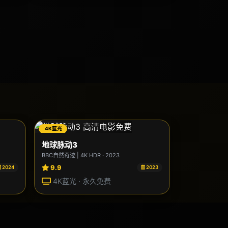
4K蓝光
地球脉动3
BBC自然奇迹 | 4K HDR · 2023
9.9
2024
2023
4K蓝光 · 永久免费