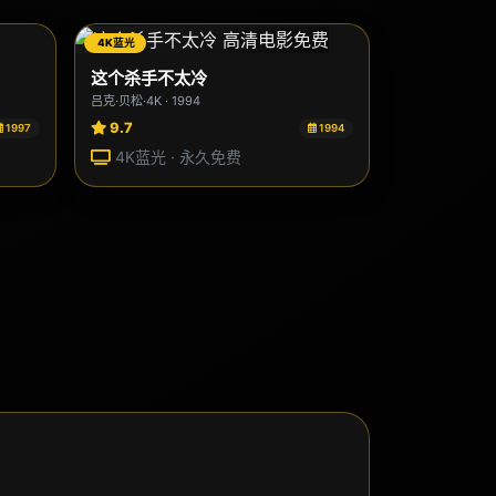
4K蓝光
这个杀手不太冷
吕克·贝松·4K · 1994
9.7
1997
1994
4K蓝光 · 永久免费