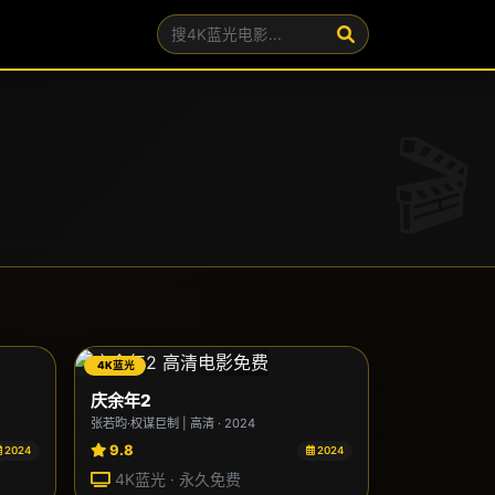
4K蓝光
庆余年2
张若昀·权谋巨制 | 高清 · 2024
9.8
2024
2024
4K蓝光 · 永久免费