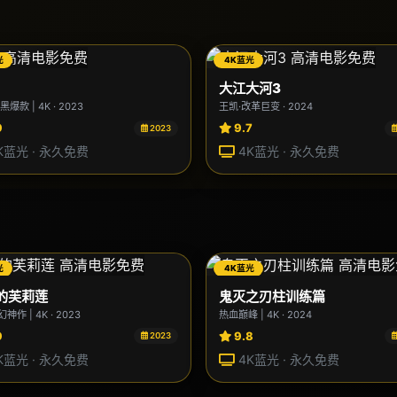
光
4K蓝光
大江大河3
爆款 | 4K · 2023
王凯·改革巨变 · 2024
9
9.7
2023
K蓝光 · 永久免费
4K蓝光 · 永久免费
光
4K蓝光
的芙莉莲
鬼灭之刃柱训练篇
作 | 4K · 2023
热血巅峰 | 4K · 2024
9
9.8
2023
K蓝光 · 永久免费
4K蓝光 · 永久免费